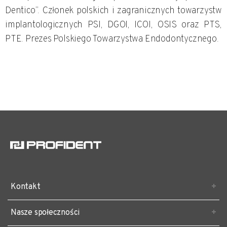
Dentico”. Członek polskich i zagranicznych towarzystw
implantologicznych PSI, DGOI, ICOI, OSIS oraz PTS,
PTE. Prezes Polskiego Towarzystwa Endodontycznego.
Kontakt
KLINIKA
Nasze społeczności
+48 41 341 72 40