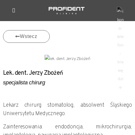
Oferta
Formularz rejestracji
O nas
Kontakt
Sklep
Szkolenia
Laboratorium
Wstecz
Lek. dent. Jerzy Zbożeń
specjalista chirurg
Lekarz chirurg stomatolog, absolwent Śląskiego
Uniwersytetu Medycznego.
Zainteresowania: endodoncja, mikrochirurgia,